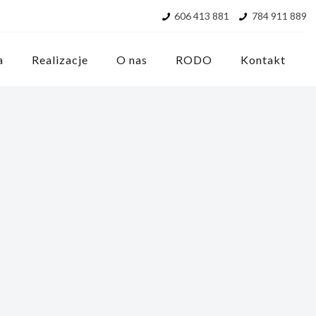
606 413 881
784 911 889
a
Realizacje
O nas
RODO
Kontakt